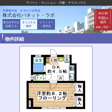
アパート・マンション・戸建・テラスハウス
田園都市線 すずかけ台周辺
仲介料
株式会社パネット・ラボ
半額
の
物件
東京科学大生
オリジナル
ファミリー
（旧東工大）
物件
・留学生
多数ご用意！
物件詳細