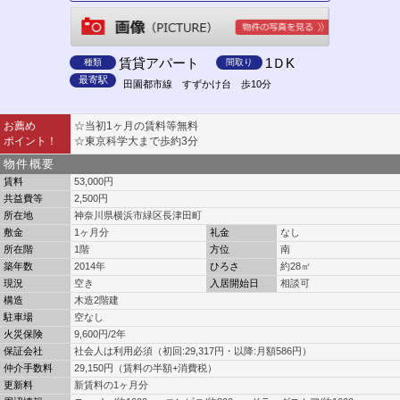
賃貸アパート
1ＤK
種類
間取り
最寄駅
田園都市線 すずかけ台 歩10分
お薦め
☆当初1ヶ月の賃料等無料
ポイント！
☆東京科学大まで歩約3分
物件概要
賃料
53,000円
共益費等
2,500円
所在地
神奈川県横浜市緑区長津田町
敷金
1ヶ月分
礼金
なし
所在階
1階
方位
南
築年数
2014年
ひろさ
約28㎡
現況
空き
入居開始日
相談可
構造
木造2階建
駐車場
空なし
火災保険
9,600円/2年
保証会社
社会人は利用必須（初回:29,317円・以降:月額586円）
仲介手数料
29,150円（賃料の半額+消費税）
更新料
新賃料の1ヶ月分