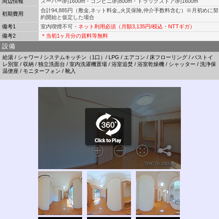
周辺情報
スーパー/約1600m・コンビニ/約800m・ドラッグストア/約1600m
合計94,885円（敷金,ネット料金,,火災保険,仲介手数料含む）※月初めに契
初期費用
約開始と仮定した場合
備考1
室内喫煙不可・
ネット利用必須（月額3,135円/税込・NTTギガ）
備考2
＊当初1ヶ月分の賃料等無料
設備
給湯 / シャワー / システムキッチン（1口）/ LPG / エアコン / 床フローリング / バストイ
レ別室 / 収納 / 独立洗面台 / 室内洗濯機置場 / 浴室追焚 / 浴室乾燥機 / シャッター / 洗浄保
温便座 / モニターフォン / 靴入