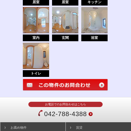
居室
居室
キッチン
室内
玄関
浴室
トイレ
お電話でのお問合わせはこちら
042-788-4388
お薦め物件
賃貸