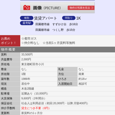
賃貸アパート
1K
種類
間取り
最寄駅
田園都市線 すずかけ台 歩16分
田園都市線 つくし野 歩15分
お薦め
☆都市ガス
ポイント！
☆仲介料なし ☆当初1ヶ月賃料等無料
物件概要
賃料
33,500円
共益費等
2,000円
所在地
東京都町田市小川
敷金
なし
礼金
なし
所在階
1階
方位
南東
築年数
1986年
ひろさ
約18㎡
現況
居住中
入居開始日
相談可
構造
木造2階建
駐車場
近隣あり（10,000円）
火災保険
9,600円（2年間分）
保証会社
社会人は利用必須（初回:20,000円・以降:月額400円）
仲介手数料
貸主につき不要（0円）
更新料
新賃料の1ヶ月分