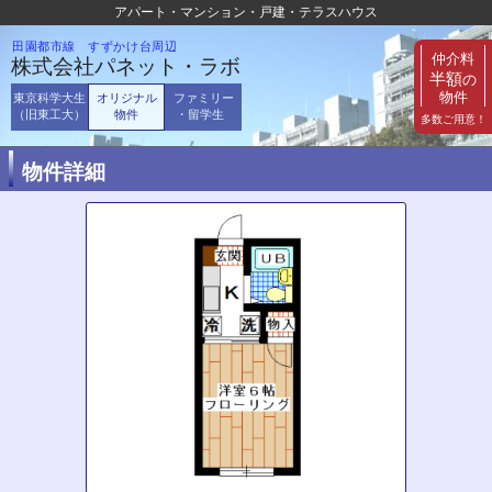
アパート・マンション・戸建・テラスハウス
田園都市線 すずかけ台周辺
仲介料
株式会社パネット・ラボ
半額
の
物件
東京科学大生
オリジナル
ファミリー
（旧東工大）
物件
・留学生
多数ご用意！
物件詳細