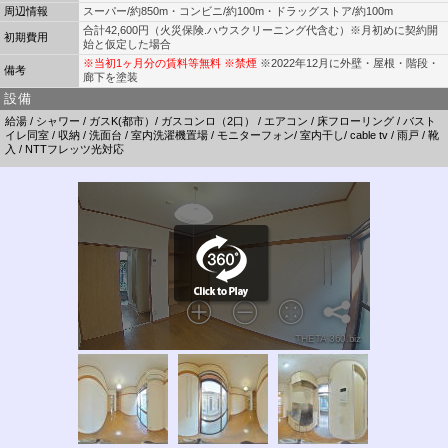
周辺情報
スーパー/約850m・コンビニ/約100m・ドラッグストア/約100m
合計42,600円（火災保険.ハウスクリーニング代含む）※月初めに契約開
初期費用
始と仮定した場合
※当初1ヶ月分の賃料等無料 ※禁煙
※2022年12月に外壁・屋根・階段・
備考
廊下を塗装
設備
給湯 / シャワー / ガスK(都市）/ ガスコンロ（2口） / エアコン / 床フローリング / バスト
イレ同室 / 収納 / 洗面台 / 室内洗濯機置場 / モニターフォン/ 室内干し/ cable tv / 雨戸 / 靴
入 / NTTフレッツ光対応