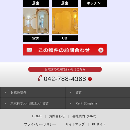
居室
居室
キッチン
UB
室内
お電話でのお問合わせはこちら
042-788-4388
お薦め物件
賃貸
東京科学大(旧東工大) 賃貸
Rent（English）
HOME
|
お問合わせ
|
会社案内（MAP）
プライバシーポリシー
｜
サイトマップ
|
PCサイト